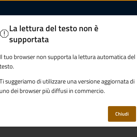
a di pesca di tipo B 
La lettura del testo non è
orghi di Valle Camonica
supportata
Servizi
Vivere Esine
Il tuo browser non supporta la lettura automatica del
testo.
Richiedere la licenza di pesca di tipo B
Ti suggeriamo di utilizzare una versione aggiornata di
uno dei browser più diffusi in commercio.
nza di pesca di tipo
Chiudi