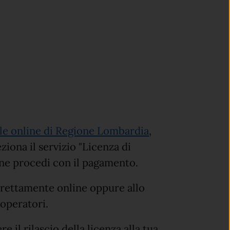
le online di Regione Lombardia
,
iona il servizio "Licenza di
fine procedi con il pagamento.
irettamente online oppure allo
 operatori.
 il rilascio della licenza alla tua