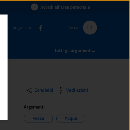
| Comune di Esine
Accedi all'area personale
Seguici su
Cerca
Tutti gli argomenti...
Condividi
Vedi azioni
Argomenti
Pesca
Acqua