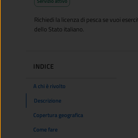
Servizio attivo
Richiedi la licenza di pesca se vuoi eserc
dello Stato italiano.
INDICE
A chi è rivolto
Descrizione
Copertura geografica
Come fare