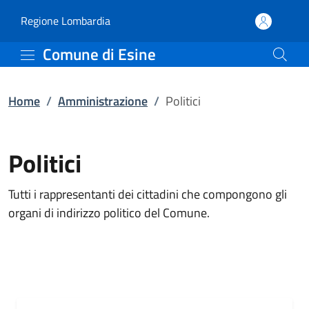
Politici | Comune di Esin
Vai al contenuto principale
(apre in un'altra scheda).
Regione Lombardia
Comune di Esine
Home
/
Amministrazione
/
Politici
Politici
Tutti i rappresentanti dei cittadini che compongono gli
organi di indirizzo politico del Comune.