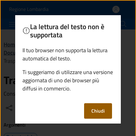
Trasporti eccezionali | 
Vai al contenuto principale
(apre in un'altra scheda).
Regione Lombardia
Comune di Esine
La lettura del testo non è
supportata
Home
/
Amministrazione
/
Documenti e dati
/
Il tuo browser non supporta la lettura
Documento (tecnico) di supporto
/
automatica del testo.
Trasporti eccezionali
Ti suggeriamo di utilizzare una versione
Trasporti eccezionali
aggiornata di uno dei browser più
diffusi in commercio.
Consulta l'elenco delle strade percorribili
Condividi
Vedi azioni
Chiudi
Argomenti