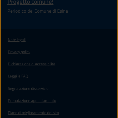
Progetto comune!
Periodico del Comune di Esine
Note legali
Privacy policy
(apre in un'altra scheda).
Dichiarazione di accessibilità
Leggi le FAQ
Segnalazione disservizio
Prenotazione appuntamento
Piano di miglioramento del sito