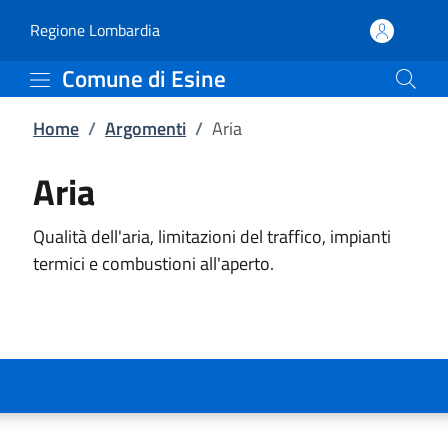
Aria | Comune di Esine
Vai al contenuto principale
(apre in un'altra scheda).
Regione Lombardia
Comune di Esine
Home
/
Argomenti
/
Aria
Aria
Qualità dell'aria, limitazioni del traffico, impianti
termici e combustioni all'aperto.