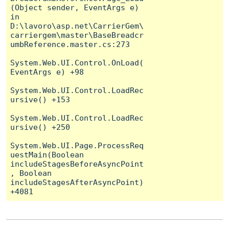
(Object sender, EventArgs e) 
in 
D:\lavoro\asp.net\CarrierGem\
carriergem\master\BaseBreadcr
umbReference.master.cs:273

System.Web.UI.Control.OnLoad(
EventArgs e) +98

System.Web.UI.Control.LoadRec
ursive() +153

System.Web.UI.Control.LoadRec
ursive() +250

System.Web.UI.Page.ProcessReq
uestMain(Boolean 
includeStagesBeforeAsyncPoint
, Boolean 
includeStagesAfterAsyncPoint) 