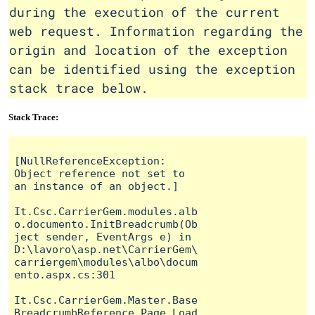
during the execution of the current
web request. Information regarding the
origin and location of the exception
can be identified using the exception
stack trace below.
Stack Trace:
[NullReferenceException: 
Object reference not set to 
an instance of an object.]

It.Csc.CarrierGem.modules.alb
o.documento.InitBreadcrumb(Ob
ject sender, EventArgs e) in 
D:\lavoro\asp.net\CarrierGem\
carriergem\modules\albo\docum
ento.aspx.cs:301

It.Csc.CarrierGem.Master.Base
BreadcrumbReference.Page_Load